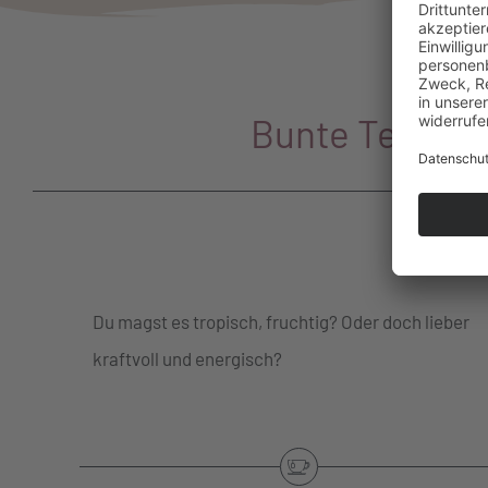
Bunte Tee-viel
Du magst es tropisch, fruchtig? Oder doch lieber
kraftvoll und energisch?