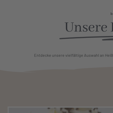
Skip
to
b
content
Unsere 
Entdecke uns
ere vielf
ältige Auswahl an Hei