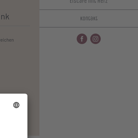
Eiscafé mit Herz
änk
Kontakt
reichen