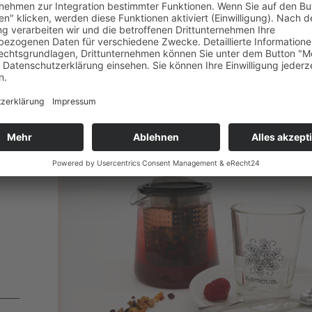
falt
f
ür echte liebhaber