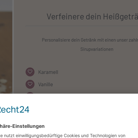
Verfeinere dein Heißgetr
Personalisiere dein Getränk mit einen unser zahl
Sirupvariationen
Karamell
Vanille
Haselnuss
Amaretto